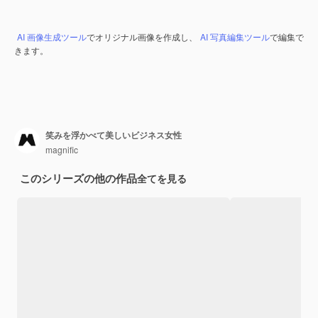
AI 画像生成ツール
でオリジナル画像を作成し、
AI 写真編集ツール
で編集で
きます。
笑みを浮かべて美しいビジネス女性
magnific
このシリーズの他の作品
全てを見る