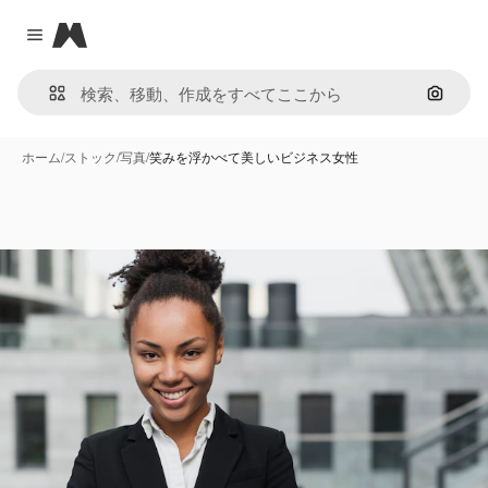
Magnific
Close menu
画像で
ホーム
/
ストック
/
写真
/
笑みを浮かべて美しいビジネス女性