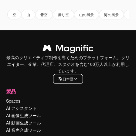
空
山
青空
曇り空
山の風景
海の風景
雲
最高のクリエイティブ制作を導くためのプラットフォーム。クリ
エイター、企業、代理店、スタジオを含む100万人以上が利用し
ています。
日本語
製品
Spaces
AI アシスタント
AI 画像生成ツール
AI 動画生成ツール
AI 音声合成ツール