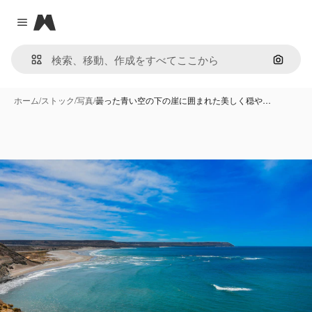
Magnific
Close menu
画像で
ホーム
/
ストック
/
写真
/
曇った青い空の下の崖に囲まれた美しく穏や…