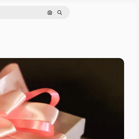
画像で検索
検索