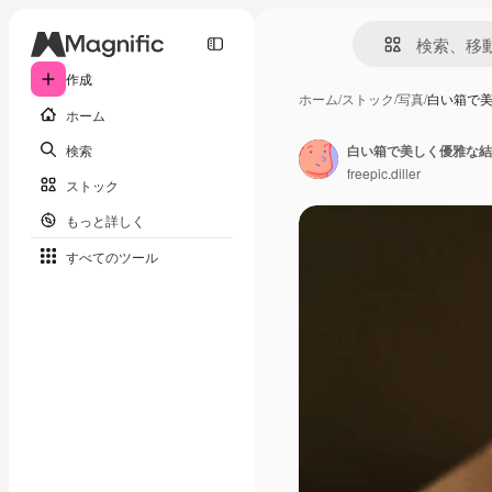
作成
ホーム
/
ストック
/
写真
/
白い箱で
ホーム
検索
白い箱で美しく優雅な結
freepic.diller
ストック
もっと詳しく
すべてのツール