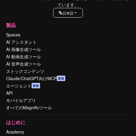
ています。
日本語
製品
Spaces
AI アシスタント
AI 画像生成ツール
AI 動画生成ツール
AI 音声合成ツール
ストックコンテンツ
Claude/ChatGPT向けMCP
新規
エージェント
新規
API
モバイルアプリ
すべてのMagnificツール
はじめに
Academy