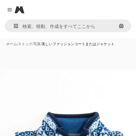
Magnific
Close menu
画像で
ホーム
/
ストック
/
写真
/
美しいファッションコートまたはジャケット