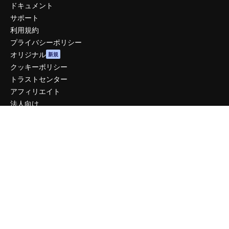
ドキュメント
サポート
利用規約
プライバシーポリシー
オリジナル
新規
クッキーポリシー
トラストセンター
アフィリエイト
法人向け
運営
料金
会社概要
Reviews
採用情報
検索トレンド
ブログ
イベント