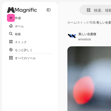
作成
ホーム
/
ストック
/
写真
/
美しい生
ホーム
検索
美しい生姜猫
wirestock
ストック
もっと詳しく
すべてのツール