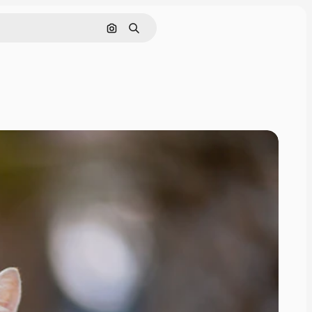
画像で検索
検索