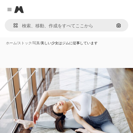
Magnific
Close menu
画像で
ホーム
/
ストック
/
写真
/
美しい少女はジムに従事しています