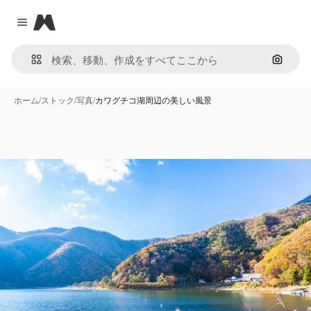
Magnific
Close menu
画像で
ホーム
/
ストック
/
写真
/
カワグチコ湖周辺の美しい風景