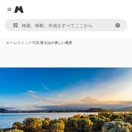
Magnific
Close menu
画像で
ホーム
/
ストック
/
写真
/
富士山の美しい風景