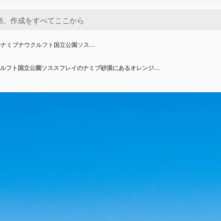
のナミブナウクルフト国立公園ソス…
ナミビアのナミブナウクルフト国立公園ソススフレイのナミブ砂漠にあるオレンジ色の砂丘のオレンジ色の砂の美しい風景。