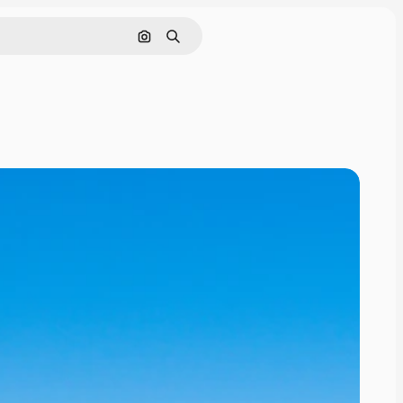
画像で検索
検索