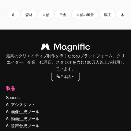
Premium
Premium
Premium
Premium
山
森林
自然
田舎
自然の風景
環境
木
最高のクリエイティブ制作を導くためのプラットフォーム。クリ
エイター、企業、代理店、スタジオを含む100万人以上が利用し
ています。
日本語
製品
Spaces
AI アシスタント
AI 画像生成ツール
AI 動画生成ツール
AI 音声合成ツール