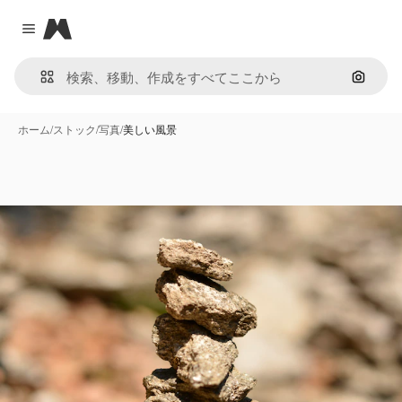
Magnific
Close menu
画像で
ホーム
/
ストック
/
写真
/
美しい風景