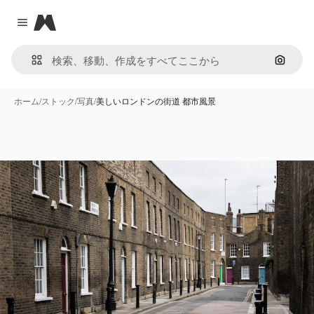
Magnific
Close menu
画像で
ホーム
/
ストック
/
写真
/
美しいロンドンの街道 都市風景