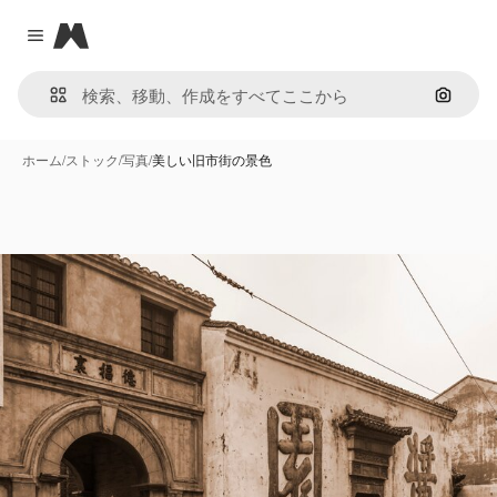
Magnific
Close menu
画像で
ホーム
/
ストック
/
写真
/
美しい旧市街の景色