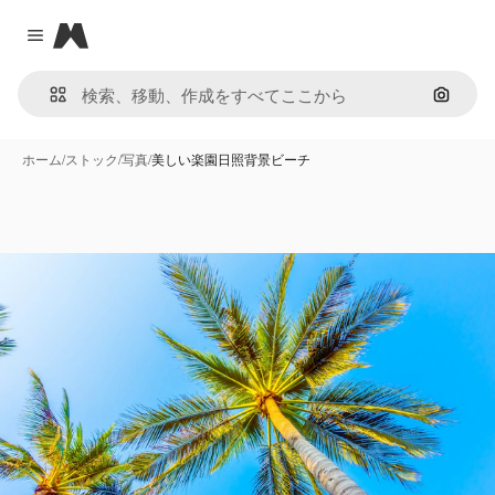
Magnific
Close menu
画像で
ホーム
/
ストック
/
写真
/
美しい楽園日照背景ビーチ