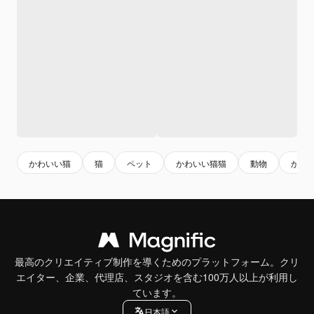
かわいい猫
猫
ペット
かわいい猫猫
動物
かわ
最高のクリエイティブ制作を導くためのプラットフォーム。クリ
エイター、企業、代理店、スタジオを含む100万人以上が利用し
ています。
日本語