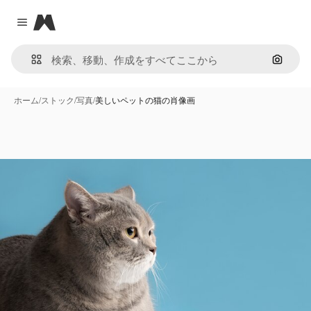
Magnific
Close menu
画像で
ホーム
/
ストック
/
写真
/
美しいペットの猫の肖像画