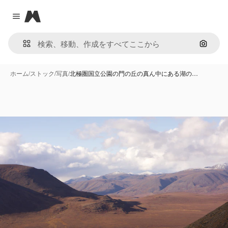
Magnific
Close menu
画像で
ホーム
/
ストック
/
写真
/
北極圏国立公園の門の丘の真ん中にある湖の…