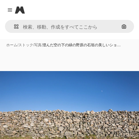
Magnific
Close menu
画像で
ホーム
/
ストック
/
写真
/
澄んだ空の下の緑の野原の石垣の美しいショ…