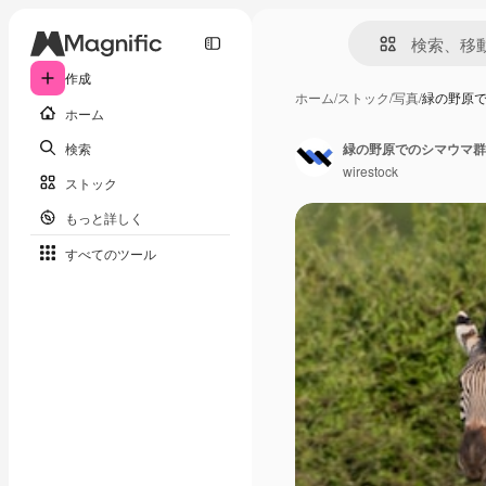
作成
ホーム
/
ストック
/
写真
/
緑の野原
ホーム
検索
緑の野原でのシマウマ群
wirestock
ストック
もっと詳しく
すべてのツール