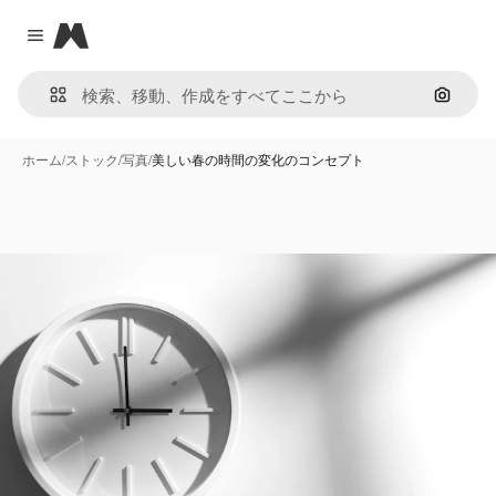
Magnific
Close menu
画像で
ホーム
/
ストック
/
写真
/
美しい春の時間の変化のコンセプト