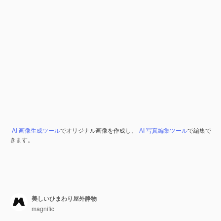
AI 画像生成ツール
でオリジナル画像を作成し、
AI 写真編集ツール
で編集で
きます。
美しいひまわり屋外静物
magnific