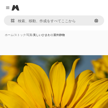
Magnific
Close menu
画像で
ホーム
/
ストック
/
写真
/
美しいひまわり屋外静物