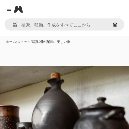
Magnific
Close menu
画像で
ホーム
/
ストック
/
写真
/
棚の配置に美しい器