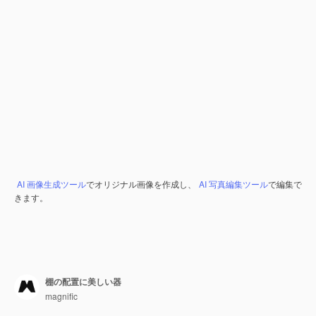
AI 画像生成ツール
でオリジナル画像を作成し、
AI 写真編集ツール
で編集で
きます。
棚の配置に美しい器
magnific