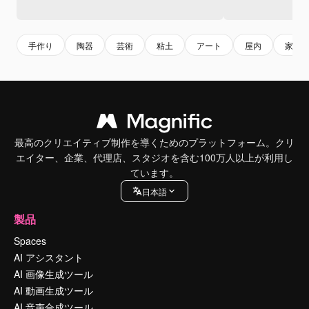
手作り
陶器
芸術
粘土
アート
屋内
家
最高のクリエイティブ制作を導くためのプラットフォーム。クリ
エイター、企業、代理店、スタジオを含む100万人以上が利用し
ています。
日本語
製品
Spaces
AI アシスタント
AI 画像生成ツール
AI 動画生成ツール
AI 音声合成ツール