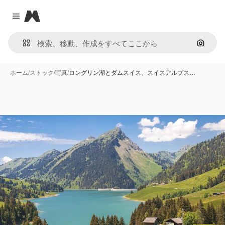
Magnific
Close menu
画像で
ホーム
/
ストック
/
写真
/
ロングリン湖とダムスイス、スイスアルプス…