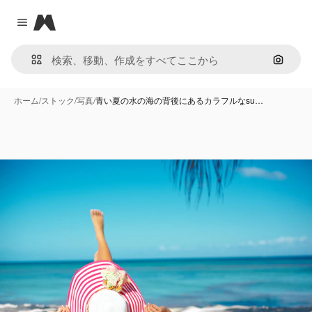
Magnific
Close menu
画像で
ホーム
/
ストック
/
写真
/
青い夏の水の海の背後にあるカラフルなsu…