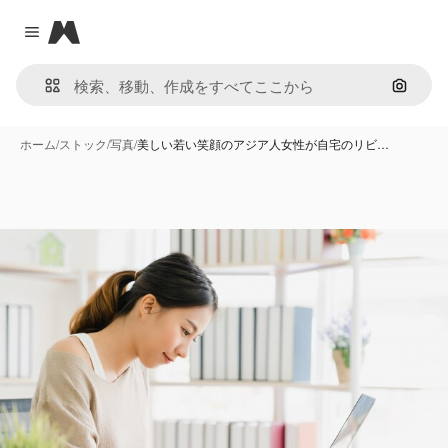
Magnific
Close menu
画像で
ホーム
/
ストック
/
写真
/
美しい若い笑顔のアジア人女性が自宅のリビ…