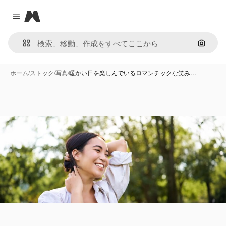
Magnific
Close menu
画像で
ホーム
/
ストック
/
写真
/
暖かい日を楽しんでいるロマンチックな笑み…