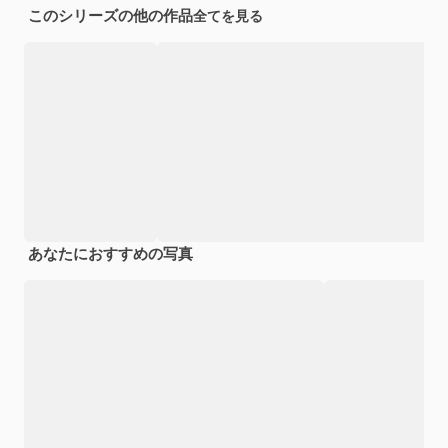
このシリーズの他の作品
全てを見る
あなたにおすすめの写真