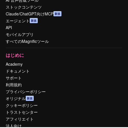
AI 音声合成ツール
ストックコンテンツ
Claude/ChatGPT向けMCP
新規
エージェント
新規
API
モバイルアプリ
すべてのMagnificツール
はじめに
Academy
ドキュメント
サポート
利用規約
プライバシーポリシー
オリジナル
新規
クッキーポリシー
トラストセンター
アフィリエイト
法人向け