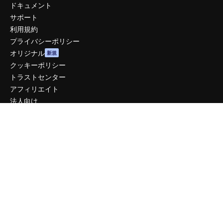
ドキュメント
サポート
利用規約
プライバシーポリシー
オリジナル
新規
クッキーポリシー
トラストセンター
アフィリエイト
法人向け
運営
料金
会社概要
Reviews
採用情報
検索トレンド
ブログ
イベント