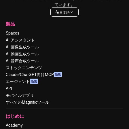
ています。
日本語
製品
Spaces
AI アシスタント
AI 画像生成ツール
AI 動画生成ツール
AI 音声合成ツール
ストックコンテンツ
Claude/ChatGPT向けMCP
新規
エージェント
新規
API
モバイルアプリ
すべてのMagnificツール
はじめに
Academy