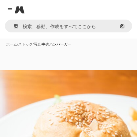
Magnific
Close menu
画像で
ホーム
/
ストック
/
写真
/
牛肉ハンバーガー