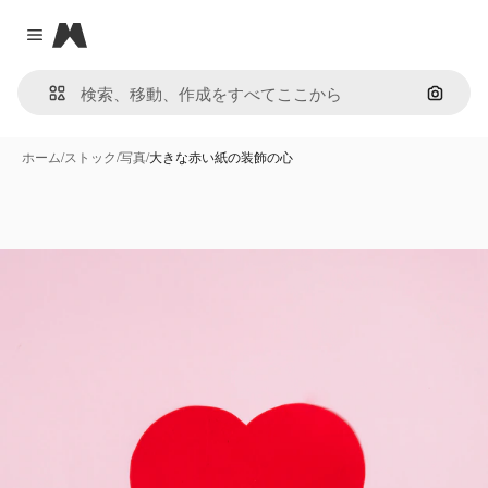
Magnific
Close menu
画像で
ホーム
/
ストック
/
写真
/
大きな赤い紙の装飾の心