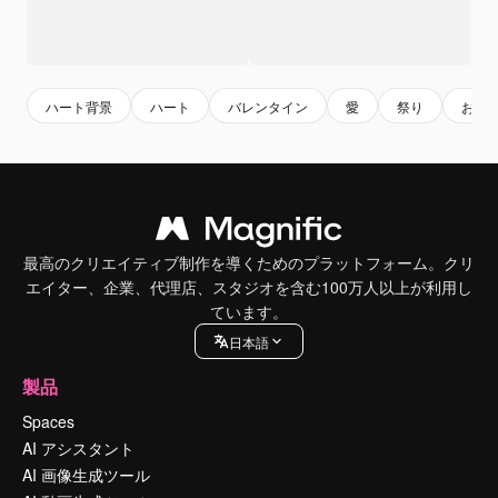
ハート背景
ハート
バレンタイン
愛
祭り
お祝
最高のクリエイティブ制作を導くためのプラットフォーム。クリ
エイター、企業、代理店、スタジオを含む100万人以上が利用し
ています。
日本語
製品
Spaces
AI アシスタント
AI 画像生成ツール