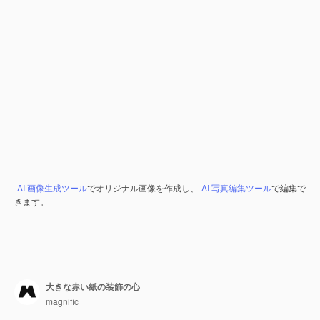
AI 画像生成ツール
でオリジナル画像を作成し、
AI 写真編集ツール
で編集で
きます。
大きな赤い紙の装飾の心
magnific