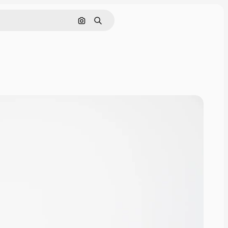
画像で検索
検索