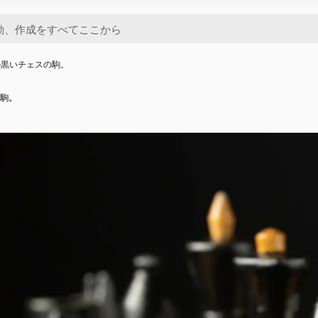
の黒いチェスの駒。
駒。