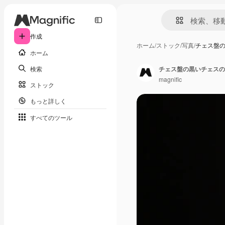
作成
ホーム
/
ストック
/
写真
/
チェス盤
ホーム
検索
チェス盤の黒いチェスの
magnific
ストック
もっと詳しく
すべてのツール