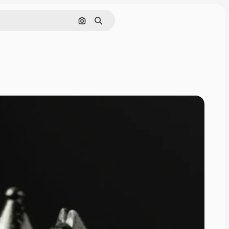
画像で検索
検索