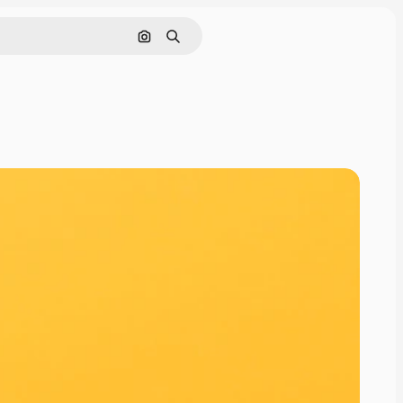
画像で検索
検索