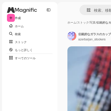
作成
ホーム
/
ストック
/
写真
/
伝統的な
ホーム
検索
伝統的なガラスのカップ
azerbaijan_stockers
ストック
もっと詳しく
すべてのツール