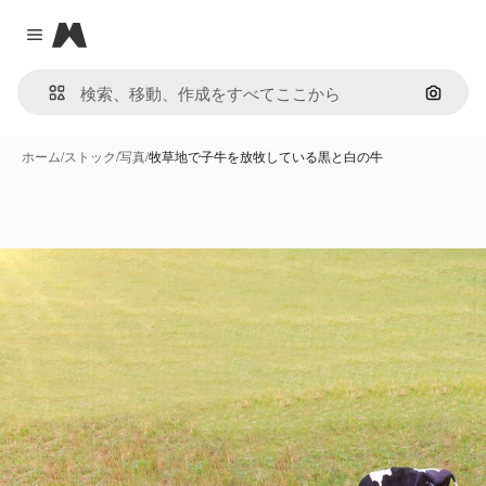
Magnific
Close menu
画像で
ホーム
/
ストック
/
写真
/
牧草地で子牛を放牧している黒と白の牛