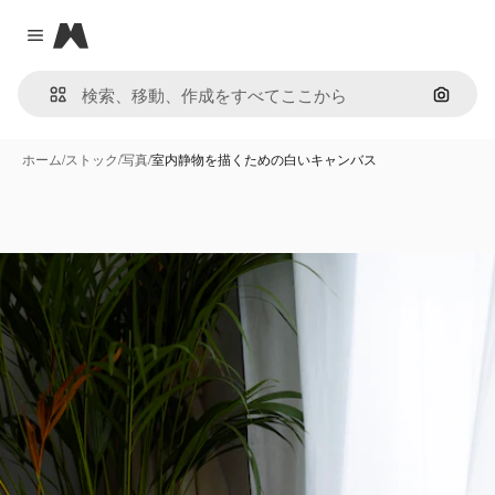
Magnific
Close menu
画像で
ホーム
/
ストック
/
写真
/
室内静物を描くための白いキャンバス