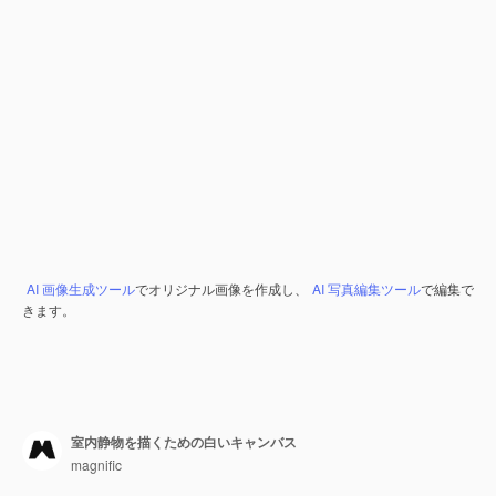
AI 画像生成ツール
でオリジナル画像を作成し、
AI 写真編集ツール
で編集で
きます。
室内静物を描くための白いキャンバス
magnific