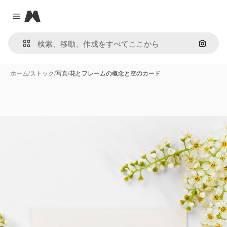
Magnific
Close menu
画像で
ホーム
/
ストック
/
写真
/
花とフレームの概念と空のカード