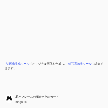
AI 画像生成ツール
でオリジナル画像を作成し、
AI 写真編集ツール
で編集で
きます。
花とフレームの概念と空のカード
magnific