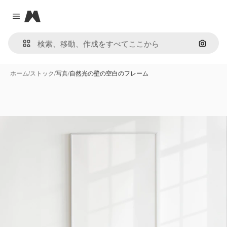
Magnific
Close menu
画像で
ホーム
/
ストック
/
写真
/
自然光の壁の空白のフレーム