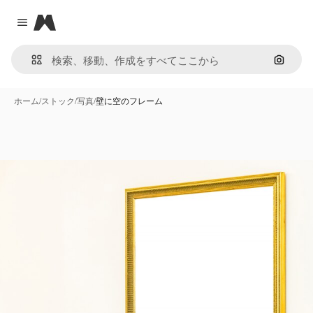
Magnific
Close menu
画像で
ホーム
/
ストック
/
写真
/
壁に空のフレーム