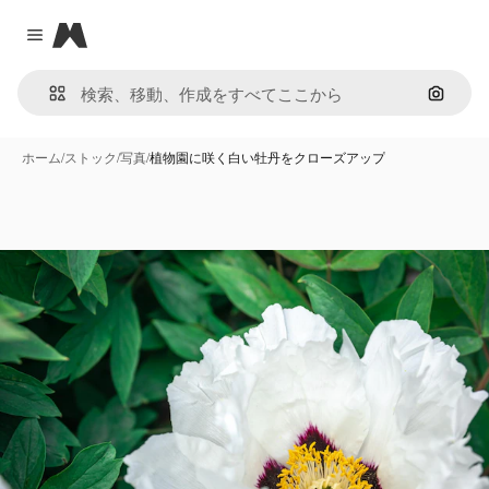
Magnific
Close menu
画像で
ホーム
/
ストック
/
写真
/
植物園に咲く白い牡丹をクローズアップ