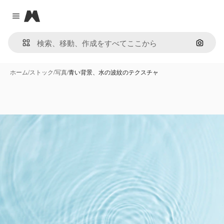
Magnific
Close menu
画像で
ホーム
/
ストック
/
写真
/
青い背景、水の波紋のテクスチャ