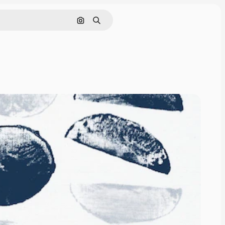
画像で検索
検索