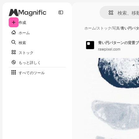
作成
ホーム
/
ストック
/
写真
/
青い円パ
ホーム
検索
青い円パターンの背景ブ
rawpixel.com
ストック
もっと詳しく
すべてのツール