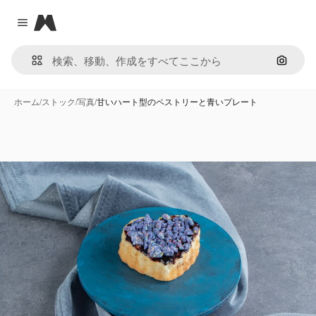
Magnific
Close menu
画像で
ホーム
/
ストック
/
写真
/
甘いハート型のペストリーと青いプレート