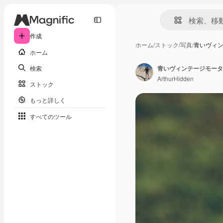
作成
ホーム
/
ストック
/
写真
/
青いヴィ
ホーム
検索
青いヴィンテージモータ
ArthurHidden
ストック
もっと詳しく
すべてのツール