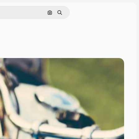
画像で検索
検索