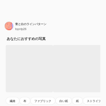
青と白のラインパターン
topntp26
あなたにおすすめの写真
繊維
布
ファブリック
白い紙
紙
ストライプ