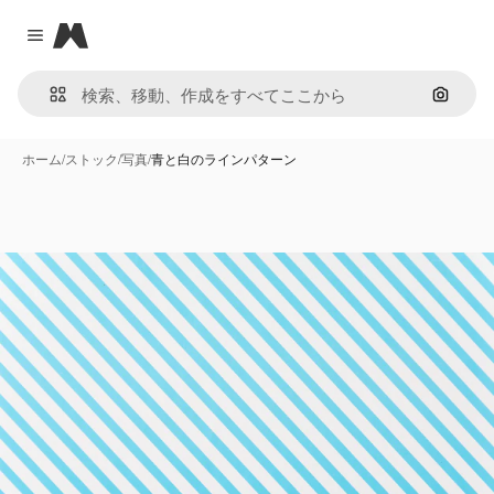
Magnific
Close menu
画像で
ホーム
/
ストック
/
写真
/
青と白のラインパターン