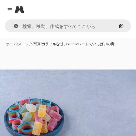
Magnific
Close menu
画像で
ホーム
/
ストック
/
写真
/
カラフルな甘いマーマレードでいっぱいの青…