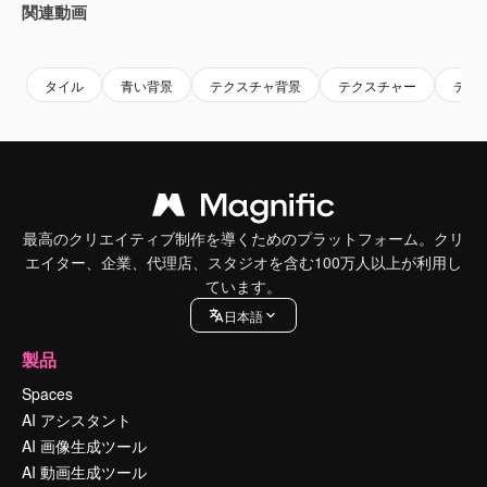
関連動画
Premium
Premium
Premium
Premium
タイル
青い背景
テクスチャ背景
テクスチャー
テク
最高のクリエイティブ制作を導くためのプラットフォーム。クリ
エイター、企業、代理店、スタジオを含む100万人以上が利用し
ています。
日本語
製品
Spaces
AI アシスタント
AI 画像生成ツール
AI 動画生成ツール