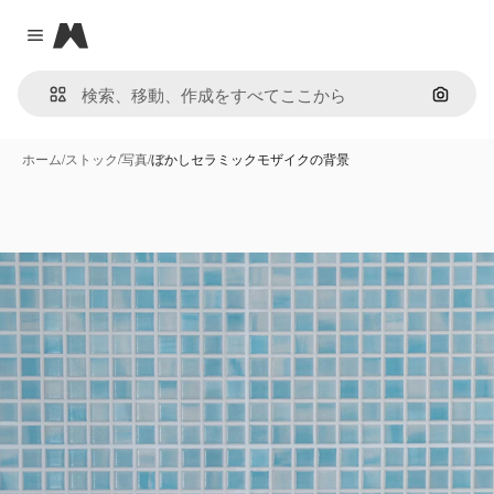
Magnific
Close menu
画像で
ホーム
/
ストック
/
写真
/
ぼかしセラミックモザイクの背景