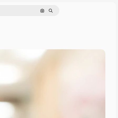
画像で検索
検索