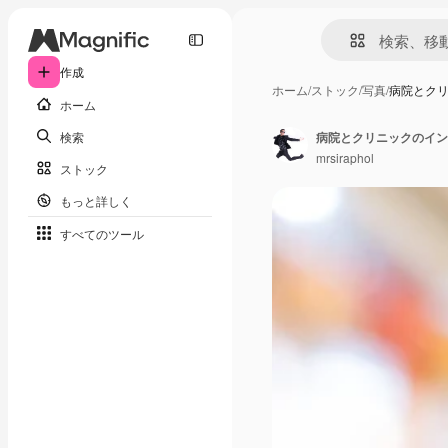
作成
ホーム
/
ストック
/
写真
/
病院とク
ホーム
検索
病院とクリニックのイン
mrsiraphol
ストック
もっと詳しく
すべてのツール