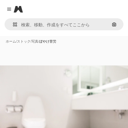
Magnific
Close menu
画像で
ホーム
/
ストック
/
写真
/
ぼやけ苦労