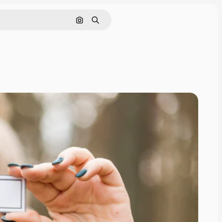
画像で検索
検索