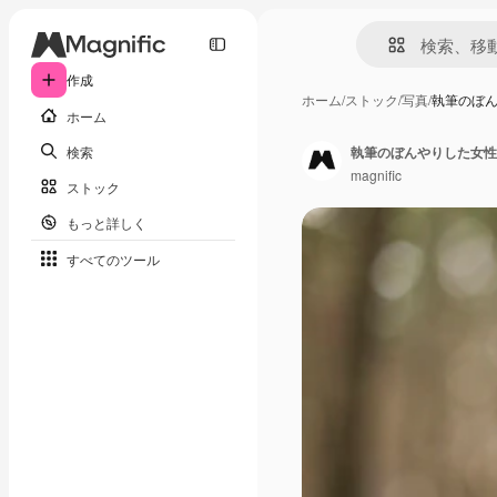
作成
ホーム
/
ストック
/
写真
/
執筆のぼ
ホーム
検索
執筆のぼんやりした女性
magnific
ストック
もっと詳しく
すべてのツール