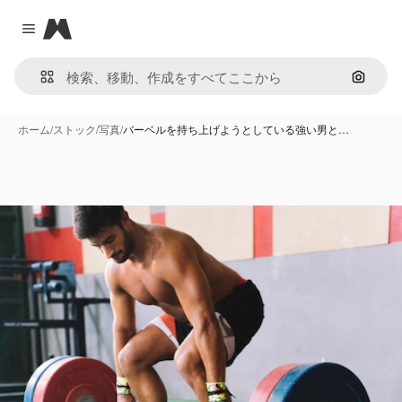
Magnific
Close menu
画像で
ホーム
/
ストック
/
写真
/
バーベルを持ち上げようとしている強い男と…