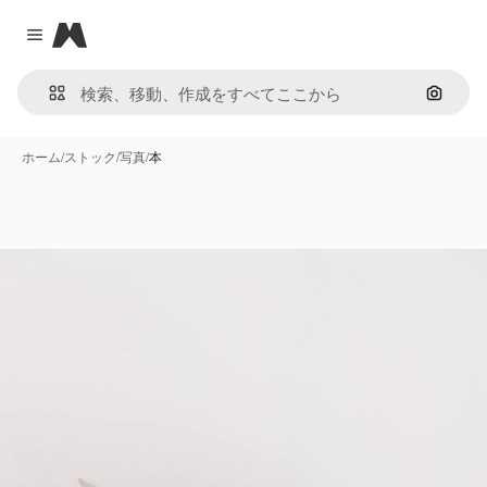
Magnific
Close menu
画像で
ホーム
/
ストック
/
写真
/
本