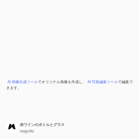
AI 画像生成ツール
でオリジナル画像を作成し、
AI 写真編集ツール
で編集で
きます。
赤ワインのボトルとグラス
magnific