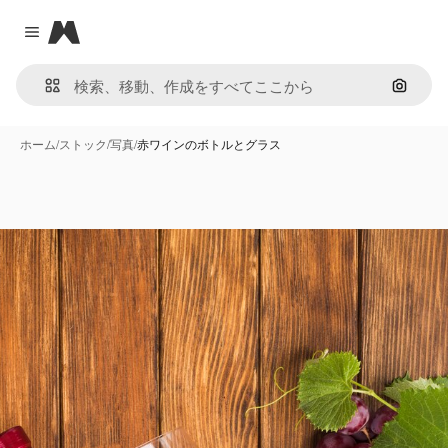
Magnific
Close menu
画像で
ホーム
/
ストック
/
写真
/
赤ワインのボトルとグラス